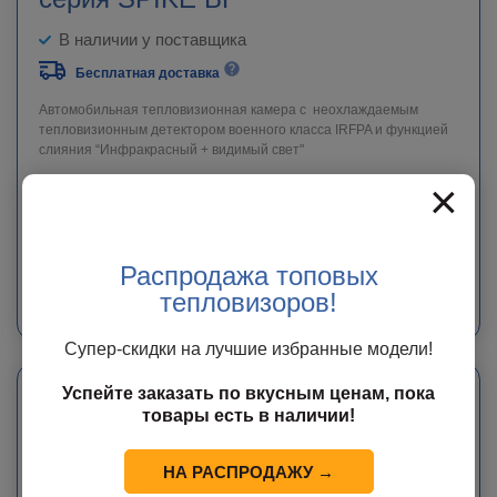
В наличии у поставщика
Бесплатная доставка
Автомобильная тепловизионная камера с неохлаждаемым
тепловизионным детектором военного класса IRFPA и функцией
слияния “Инфракрасный + видимый свет"
×
545 000
руб.
ЗАКАЗАТЬ
Распродажа топовых
Мы свяжемся с Вами в ближайшее время с точной информацией о сроке
тепловизоров!
доставки и стоимости оборудования.
Супер-скидки на лучшие избранные модели!
Успейте заказать по вкусным ценам, пока
товары есть в наличии!
НА РАСПРОДАЖУ →