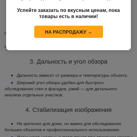
Успейте заказать по вкусным ценам, пока
2. Чувствительность (NETD)
товары есть в наличии!
Показывает минимальную разницу температур, которую
НА РАСПРОДАЖУ →
прибор способен зафиксировать.
Высокая чувствительность важна для обнаружения
мелких дефектов утепления и скрытой влаги.
3. Дальность и угол обзора
Дальность зависит от размера и температуры объекта.
Широкий угол обзора удобен для быстрого
обследования стен и фасадов, узкий — для детального
анализа отдельных участков.
4. Стабилизация изображения
Не критично для дома, но важно для обследования
больших объектов и профессионального использования.