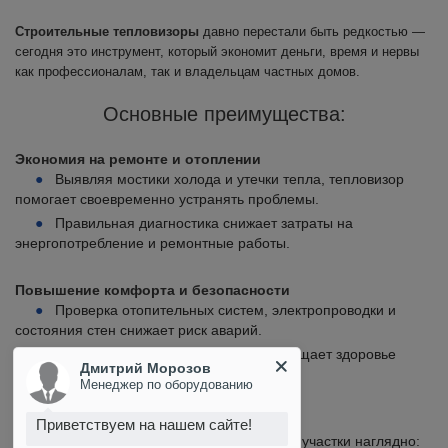
Строительные тепловизоры
давно перестали быть редкостью —
сегодня это инструмент, который экономит деньги, время и нервы
как профессионалам, так и владельцам частных домов.
Основные преимущества:
Экономия на ремонте и отоплении
Выявляя мостики холода и утечки тепла, тепловизор
помогает своевременно устранять проблемы.
Правильная диагностика снижает затраты на
энергопотребление и ремонтные работы.
Повышение комфорта и безопасности
Проверка отопительных систем, электропроводки и
состояния стен снижает риск аварий.
Дмитрий Морозов
Контроль влажности и плесени защищает здоровье
Менеджер по оборудованию
жильцов.
Приветствуем на нашем сайте!
Простота и наглядность
Тепловизор показывает проблемные участки наглядно:
Интересуетесь тепловизорами