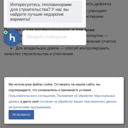
даже непрофессионал быстро поймёт, где есть дефекты.
для строительства? У нас вы
найдете лучшие недорогие
Возможность сохранять фото и видео упрощает
варианты!
планирование ремонта и консультации с мастерами.
Дмитрий Морозов
печатает...
Полезен и для профессионалов, и для дома
Для строителей, энергоаудиторов и экспертов —
Введите сообщение
инструмент для точной диагностики и составления отчетов.
Для владельцев домов — способ контролировать
качество строительства и утепления.
Даже недорогой
строительный тепловизор
становится выгодной
инвестицией, позволяющей экономить ресурсы, контролировать
Мы используем файлы cookie. Оставаясь на нашем сайте, вы
качество строительства и обеспечивать безопасность жилья.
подтверждаете, что ознакомлены и принимаете условия
Пользовательского соглашения
,
Положения об обработке персональных
данных
и даете своё
согласие на обработку ваших персональных данных
метрическими программами
.
ПРИНИМАЮ