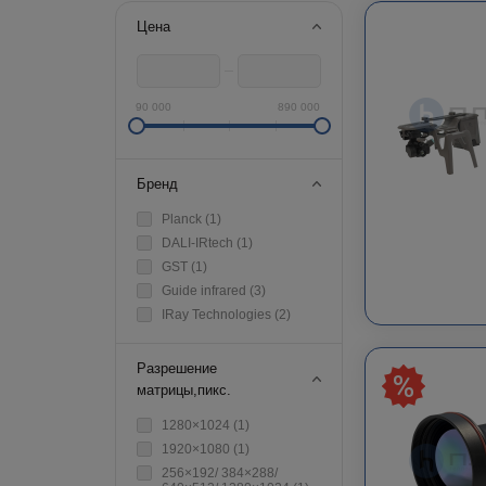
Цена
90 000
890 000
Бренд
Planck (
1
)
DALI-IRtech (
1
)
GST (
1
)
Guide infrared (
3
)
IRay Technologies (
2
)
Разрешение
матрицы,пикс.
1280×1024 (
1
)
1920×1080 (
1
)
256×192/ 384×288/