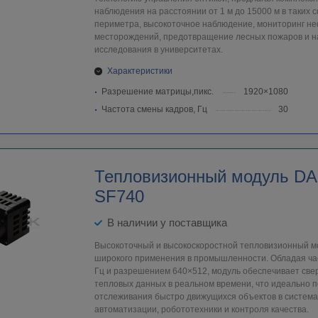
наблюдения на расстоянии от 1 м до 15000 м в таких с
периметра, высокоточное наблюдение, мониторинг н
месторождений, предотвращение лесных пожаров и 
исследования в университетах.
Характеристики
Разрешение матрицы,пикс.
1920×1080
Частота смены кадров, Гц
30
Тепловизионный модуль DAL
SF740
В наличии у поставщика
Высокоточный и высокоскоростной тепловизионный м
широкого применения в промышленности. Обладая ча
Гц и разрешением 640×512, модуль обеспечивает све
тепловых данных в реальном времени, что идеально 
отслеживания быстро движущихся объектов в систе
автоматизации, робототехники и контроля качества.