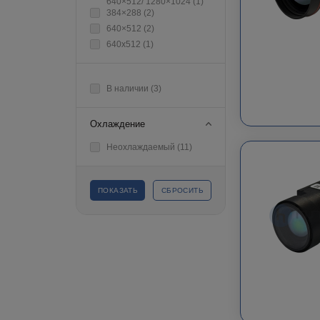
640×512/ 1280×1024 (
1
)
384×288 (
2
)
640×512 (
2
)
640х512 (
1
)
В наличии (
3
)
Охлаждение
Неохлаждаемый (
11
)