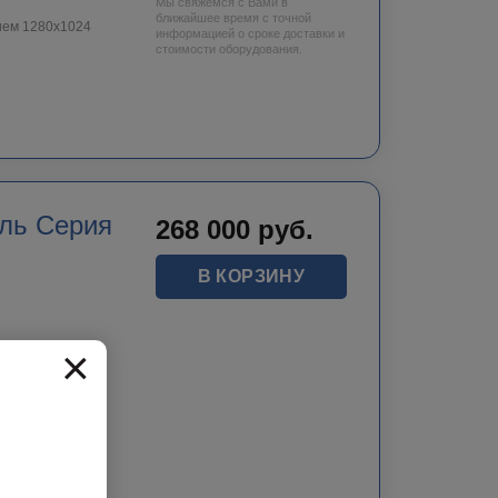
Мы свяжемся с Вами в
ближайшее время с точной
ием 1280х1024
информацией о сроке доставки и
стоимости оборудования.
ль Серия
268 000
руб.
В КОРЗИНУ
×
e infrared
+550℃