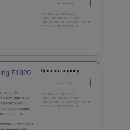
ЗАКАЗАТЬ
Мы свяжемся с Вами в
ближайшее время с точной
информацией о сроке доставки и
стоимости оборудования.
Цена по запросу
ing F1920
ЗАКАЗАТЬ
 в мире ИК-
Мы свяжемся с Вами в
 8 мкм, при этом
ближайшее время с точной
информацией о сроке доставки и
тавляет всего 30
стоимости оборудования.
отки изображений
ализированные
ктивов и использует
ное решение для