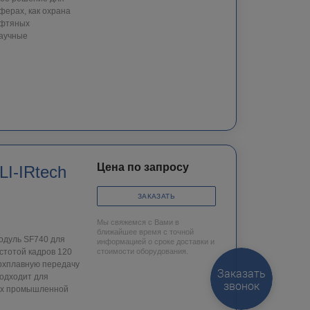
ферах, как охрана
ефтяных
научные
Цена по запросу
I-IRtech
ЗАКАЗАТЬ
Мы свяжемся с Вами в
ближайшее время с точной
одуль SF740 для
информацией о сроке доставки и
стотой кадров 120
стоимости оборудования.
рхплавную передачу
Заказать
подходит для
звонок
мах промышленной