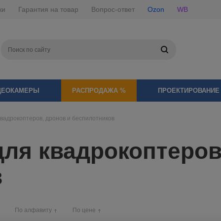
ки
Гарантия на товар
Вопрос-ответ
Ozon
WB
ДЕОКАМЕРЫ
РАСПРОДАЖА %
ПРОЕКТИРОВАНИЕ
вадрокоптеров, дронов и беспилотников
ля квадрокоптеров
в
По алфавиту
По цене