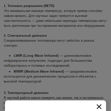
1. Тепловое разрешение (NETD)
Это минимальная разница температур, которую прибор способен
зафиксировать. Для научных задач требуется высокая
чувствительность — даже небольшие перепады температуры могут
быть критичными при тестировании материалов или оборудования.
2. Спектральный диапазон
Специализированные тепловизоры могут работать в разных
спектрах:
LWIR (Long Wave Infrared)
— длинноволновое
инфракрасное излучение, подходит для большинства
лабораторных и полевых исследований;
MWIR (Medium Wave Infrared)
— средневолновое,
используется для динамических процессов и объектов с
высокой температурой.
3. Температурный диапазон
В научной работе важно измерять как низкие, так и экстремально
×
высокие температуры. Широкий диапазон позволяет использовать
прибор для различных экспериментов — от материаловедения до