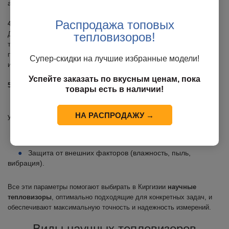
аэрокосмических испытаний.
Распродажа топовых
4. Частота обновления кадров
Для динамических процессов, таких как тепловые потоки или
тепловизоров!
тестирование прототипов, важна высокая частота кадров. Это
позволяет фиксировать быстро протекающие явления без
Супер-скидки на лучшие избранные модели!
искажения данных.
Успейте заказать по вкусным ценам, пока
5. Дополнительные функции
товары есть в наличии!
Калибровка и настройка прибора под конкретные
НА РАСПРОДАЖУ →
условия эксперимента;
Анализ тепловых карт и интеграция с научным ПО;
Возможность записи и последующего анализа данных;
Защита от внешних факторов (влажность, пыль,
вибрация).
Все эти параметры помогают выбирать в Киргизии
научные
тепловизоры
, оптимально подходящие для конкретных задач, и
обеспечивают максимальную точность и надежность измерений.
Виды научных тепловизоров