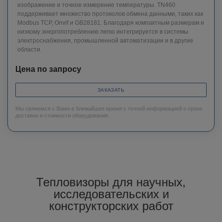
изображение и точное измерение температуры. TN460
поддерживает множество протоколов обмена данными, таких как
Modbus TCP, Onvif и GB28181. Благодаря компактным размерам и
низкому энергопотреблению легко интегрируется в системы
электроснабжения, промышленной автоматизации и в другие
области.
Цена по запросу
ЗАКАЗАТЬ
Мы свяжемся с Вами в ближайшее время с точной информацией о сроке
доставки и стоимости оборудования.
Тепловизоры для научных,
исследовательских и
конструкторских работ