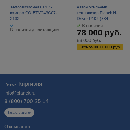
Тепловизионная PTZ-
Автомобильный
камера CQ-BTVC43C07-
тепловизор Planck N-
2132
Driver P102 (384)
В наличии
В наличии у поставщика
78 000
руб.
89 000
руб.
Экономия
11 000
руб.
Где купить тепловизор в Киргизии цена которого ниже других - ответ
Киргизия
Регион:
на этот вопрос - "Планк"!
info@planck.ru
8 (800) 700 25 14
Заказать звонок
О компании