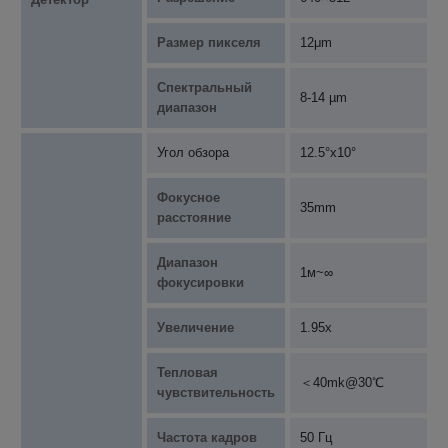
Размер пикселя
12μm
Спектральный
8-14 µm
диапазон
Угол обзора
12.5°x10°
Фокусное
35mm
расстояние
Диапазон
1м~∞
фокусировки
Увеличение
1.95x
Тепловая
＜40mk@30℃
чувствительность
Частота кадров
50 Гц