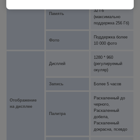
Встроенная карта
32 Гб
Память
(максимально
поддержка 256 Гб)
Поддержка более
Фото
10 000 фото
1280 * 960
Дисплей
(регулируемый
окуляр)
Запись
Более 5 часов
Раскаленный до
Отображение
черного,
на дисплее
Раскаленный
Палитра
добела,
Раскаленный
докрасна, псевдо