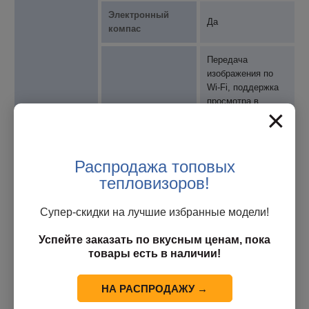
Электронный
Да
компас
Передача
изображения по
Wi-Fi, поддержка
просмотра в
×
режиме реального
Передача
времени,
изображения
фотографий,
функций записи
Распродажа топовых
видео и т. д. через
тепловизоров!
мобильное
приложение
Супер-скидки на лучшие избранные модели!
Перекрестный
Да
Успейте заказать по вкусным ценам, пока
курсор
товары есть в наличии!
Отслеживание
Да
горячих точек
НА РАСПРОДАЖУ →