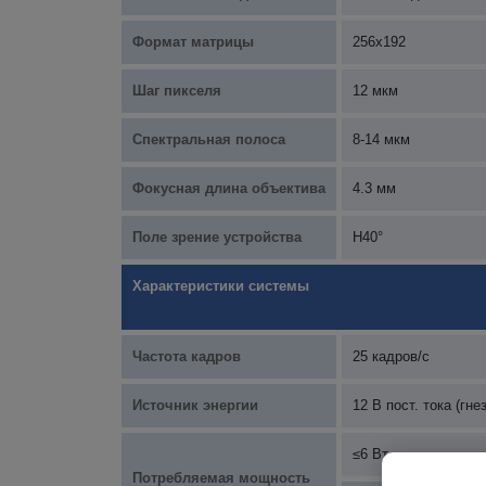
Формат матрицы
256x192
Шаг пикселя
12 мкм
Спектральная полоса
8-14 мкм
Фокусная длина объектива
4.3 мм
Поле зрение устройства
H40°
Характеристики системы
Частота кадров
25 кадров/с
Источник энергии
12 В пост. тока (гн
≤6 Вт
Потребляемая мощность