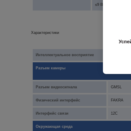
≤9 Вт (с включенн
Характеристики
Успе
Интеллектуальное восприятие
Поддержив
Разъем камеры
Разъем видеосигнала
GMSL
Физический интерфейс
FAKRA
Интерфейс связи
12C
Окружающая среда