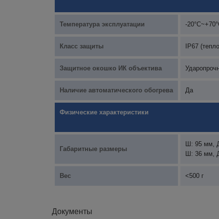
Температура эксплуатации
-20°C~+70
Класс защиты
IP67 (тепл
Защитное окошко ИК объектива
Ударопрочн
Наличие автоматического обогрева
Да
Физические характеристики
Ш: 95 мм, 
Габаритные размеры
Ш: 36 мм, 
Вес
<500 г
Документы