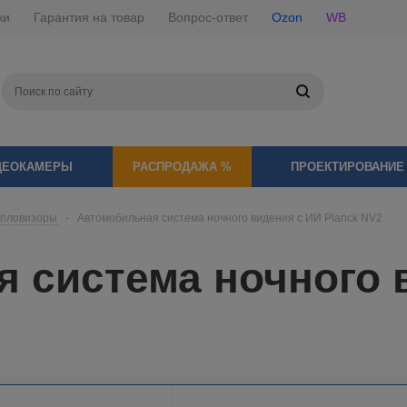
ки
Гарантия на товар
Вопрос-ответ
Ozon
WB
ДЕОКАМЕРЫ
РАСПРОДАЖА %
ПРОЕКТИРОВАНИЕ
епловизоры
-
Автомобильная система ночного видения с ИИ Planck NV2
 система ночного 